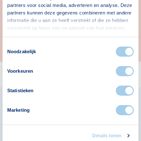
onze ervaren hypotheekadviseurs.
partners voor social media, adverteren en analyse. Deze
partners kunnen deze gegevens combineren met andere
Online via webcam
informatie die u aan ze heeft verstrekt of die ze hebben
verzameld op basis van uw gebruik van hun services.
Online afspreken met één van onze ervaren
hypotheekadviseurs is ook mogelijk.
Toestemmingsselectie
Noodzakelijk
Voorkeuren
Statistieken
Marketing
Details tonen