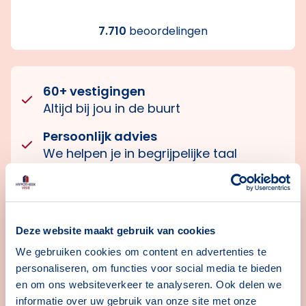
7.710
beoordelingen
60+ vestigingen
Altijd bij jou in de buurt
Persoonlijk advies
We helpen je in begrijpelijke taal
42 hypotheekverstrekkers
Grootste aanbod en de scherpste prijs
Deze website maakt gebruik van cookies
We gebruiken cookies om content en advertenties te
Met een adviseur van een vestiging
personaliseren, om functies voor social media te bieden
Je komt naar de vestiging van je keuze toe, of je
en om ons websiteverkeer te analyseren. Ook delen we
hebt online of telefonisch een gesprek met één van
informatie over uw gebruik van onze site met onze