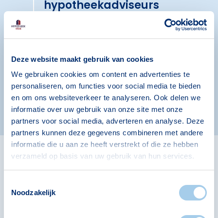
hypotheekadviseurs
In een gratis en vrijblijvend gesprek
bespreken we uitgebreid jouw situatie.
Als voorbereiding kun je je maximale
hypotheek berekenen.
Deze website maakt gebruik van cookies
We gebruiken cookies om content en advertenties te
personaliseren, om functies voor social media te bieden
Vrijblijvend een eerste gesprek plannen
en om ons websiteverkeer te analyseren. Ook delen we
informatie over uw gebruik van onze site met onze
partners voor social media, adverteren en analyse. Deze
partners kunnen deze gegevens combineren met andere
informatie die u aan ze heeft verstrekt of die ze hebben
verzameld op basis van uw gebruik van hun services.
Hoogtepunten in de
Toestemmingsselectie
historie
Noodzakelijk
Als je op zoek bent naar een hypotheek, of