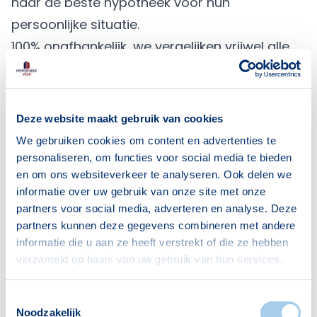
naar de beste hypotheek voor hun
persoonlijke situatie.
100% onafhankelijk, we vergelijken vrijwel alle
banken en geldverstrekkers
Altijd dichtbij: een vestiging bij jou
in de
buurt
of via
online webcam advies
Deze website maakt gebruik van cookies
Deskundige en gediplomeerde adviseurs die je
We gebruiken cookies om content en advertenties te
helpen met al je vragen
personaliseren, om functies voor social media te bieden
en om ons websiteverkeer te analyseren. Ook delen we
Kwaliteitscontroles op de adviezen die de
informatie over uw gebruik van onze site met onze
adviseurs geven
partners voor social media, adverteren en analyse. Deze
Wat vinden klanten van ons?
partners kunnen deze gegevens combineren met andere
We zijn trots op de vele mooie adviezen die
informatie die u aan ze heeft verstrekt of die ze hebben
verzameld op basis van uw gebruik van hun services.
we onze klanten hebben mogen geven. En
daarvoor worden we met ruim 6.000
Toestemmingsselectie
beoordelingen, beoordeeld met
gemiddeld
Noodzakelijk