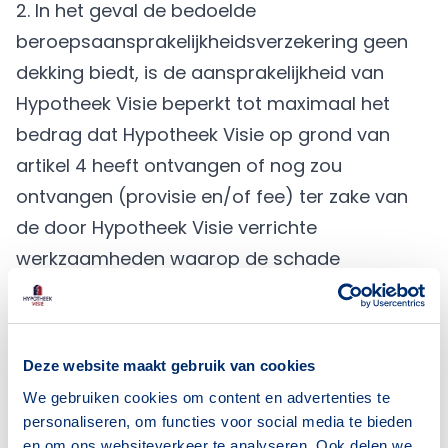
2. In het geval de bedoelde
beroepsaansprakelijkheidsverzekering geen
dekking biedt, is de aansprakelijkheid van
Hypotheek Visie beperkt tot maximaal het
bedrag dat Hypotheek Visie op grond van
artikel 4 heeft ontvangen of nog zou
ontvangen (provisie en/of fee) ter zake van
de door Hypotheek Visie verrichte
werkzaamheden waarop de schade
veroorzakende gebeurtenis betrekking heeft
of verband houdt.
3. Hypotheek Visie is jegens de Klant
Deze website maakt gebruik van cookies
uitsluitend aansprakelijk voor een
We gebruiken cookies om content en advertenties te
tekortkoming in de uitvoering van de opdracht
personaliseren, om functies voor social media te bieden
tot dienstverlening voor zover de
en om ons websiteverkeer te analyseren. Ook delen we