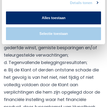
computerprogrammatuur, tenzij en voor
Details tonen
zover de leverancier van die
computerprogrammatuur aansprakelijkheid
Alles toestaan
jegens Hypotheek Visie heeft aanvaard en de
schade aan haar vergoed;
Selectie toestaan
c. Indirecte schade zoals gevolgschade,
gederfde winst, gemiste besparingen en/of
teleurgestelde verwachtingen;
d. Tegenvallende beleggingsresultaten;
e. Bij de Klant of derden ontstane schade die
het gevolg is van het niet, niet tijdig of niet
volledig voldoen door de Klant aan
verplichtingen die hem zijn opgelegd door de
financiële instelling waar het financiële
product, door tussenkomst van Hypotheek