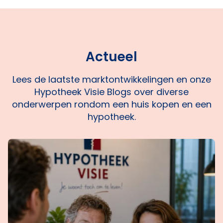
tool laat zien hoe hoog de rente nu is.
rijtje zetten.
Hypotheek Visie is onafhankelijk en
vergelijkt bijna alle aanbieders zodat jij
een hypotheek afsluit die past bij jouw
situatie.
Actueel
Lees de laatste marktontwikkelingen en onze
Hypotheek Visie Blogs over diverse
onderwerpen rondom een huis kopen en een
hypotheek.