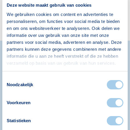
Deze website maakt gebruik van cookies
We gebruiken cookies om content en advertenties te
personaliseren, om functies voor social media te bieden
en om ons websiteverkeer te analyseren. Ook delen we
informatie over uw gebruik van onze site met onze
partners voor social media, adverteren en analyse. Deze
partners kunnen deze gegevens combineren met andere
informatie die u aan ze heeft verstrekt of die ze hebben
Hoe werkt een hypotheek
verzameld op basis van uw gebruik van hun services.
aanvragen?
Toestemmingsselectie
Noodzakelijk
Veel van onze klanten willen weten hoe het
hypotheekproces werkt. De belangrijkste
stappen:
Voorkeuren
1
Statistieken