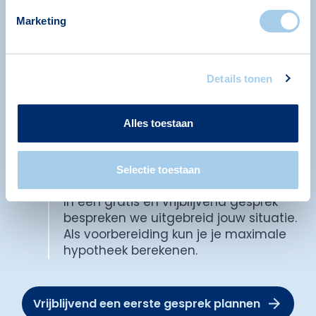
2
Marketing
3
Details tonen
4
Alles toestaan
1. Afspraak met een van onze
hypotheekadviseurs
Selectie toestaan
In een gratis en vrijblijvend gesprek
bespreken we uitgebreid jouw situatie.
Als voorbereiding kun je je maximale
hypotheek berekenen.
Vrijblijvend een eerste gesprek plannen