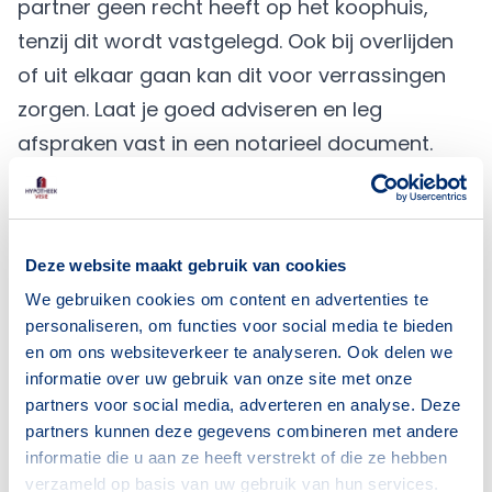
partner geen recht heeft op het koophuis,
tenzij dit wordt vastgelegd. Ook bij overlijden
of uit elkaar gaan kan dit voor verrassingen
zorgen. Laat je goed adviseren en leg
afspraken vast in een notarieel document.
Wat als je partner komt te overlijden?
Stel je gaat samenwonen en één van jullie
komt te overlijden; wie krijgt dan het geld, de
Deze website maakt gebruik van cookies
spullen en het koophuis? Je partner is niet
We gebruiken cookies om content en advertenties te
automatisch ook je erfgenaam. Als je niets
personaliseren, om functies voor social media te bieden
regelt, dan krijgt jouw familie je bezittingen. En
en om ons websiteverkeer te analyseren. Ook delen we
ook de helft van de spullen die je samen hebt
informatie over uw gebruik van onze site met onze
partners voor social media, adverteren en analyse. Deze
aangeschaft. Zoals bijvoorbeeld jullie huis. Wil
partners kunnen deze gegevens combineren met andere
je dat je partner na jouw overlijden eigenaar
informatie die u aan ze heeft verstrekt of die ze hebben
wordt van jullie gezamenlijke spullen, zoals
verzameld op basis van uw gebruik van hun services.