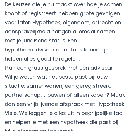
hoofdelijk aansprakelijk voor de hele
De keuzes die je nu maakt over hoe je samen
hypotheekschuld. Dat betekent dat als
koopt of registreert, hebben grote gevolgen
één van jullie niet kan betalen, de ander
voor later. Hypotheek, eigendom, erfrecht en
juridisch gezien verantwoordelijk is voor
het geheel. Laat je goed adviseren over
aansprakelijkheid hangen allemaal samen
wat dit voor jullie situatie betekent.
met je juridische status. Een
hypotheekadviseur en notaris kunnen je
helpen alles goed te regelen.
Plan een gratis gesprek met een adviseur
Wil je weten wat het beste past bij
jouw
situatie
: samenwonen, een geregistreerd
partnerschap, trouwen of alleen kopen? Maak
dan een vrijblijvende afspraak met Hypotheek
Visie. We leggen je alles uit in begrijpelijke taal
en helpen je met een hypotheek die past bij