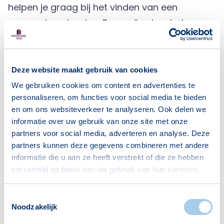
helpen je graag bij het vinden van een
passende oplossing. Bovendien kan het
verstandig zijn om van huur naar koop over te
stappen. Benieuwd naar jouw mogelijkheden?
Bereken je maximale hypotheek
op onze
Deze website maakt gebruik van cookies
website en kom langs bij Hypotheek Visie
We gebruiken cookies om content en advertenties te
personaliseren, om functies voor social media te bieden
Almelo!
en om ons websiteverkeer te analyseren. Ook delen we
Hypotheek oversluiten
informatie over uw gebruik van onze site met onze
Als de hypotheekrente lager is dan de rente
partners voor social media, adverteren en analyse. Deze
die je nu betaalt voor je hypotheek, dan kan
partners kunnen deze gegevens combineren met andere
informatie die u aan ze heeft verstrekt of die ze hebben
oversluiten van je hypotheek je financieel
verzameld op basis van uw gebruik van hun services.
voordeel opleveren. De lagere rente zorgt voor
lagere maandlasten. Aan het oversluiten van
Toestemmingsselectie
Noodzakelijk
je hypotheek zijn echter kosten verbonden,