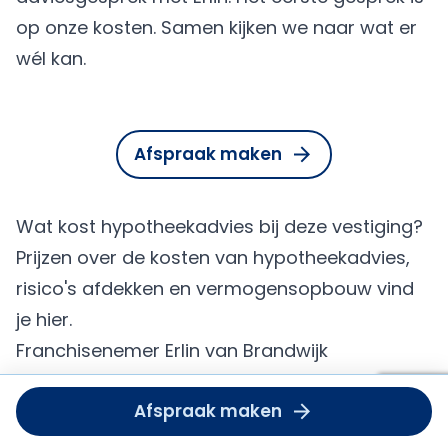
op onze kosten. Samen kijken we naar wat er
wél kan.
Afspraak maken
Wat kost hypotheekadvies bij deze vestiging?
Prijzen over de kosten van hypotheekadvies,
risico's afdekken en vermogensopbouw vind
je
hier
.
Franchisenemer Erlin van Brandwijk
Erlin van Brandwijk heeft al sinds 1998 zijn
Om deze
Afspraak maken
dient u
Hypotheek Visie in Almelo. Hij ervaart nog
accept
steeds de kracht en de kunde van Hypotheek