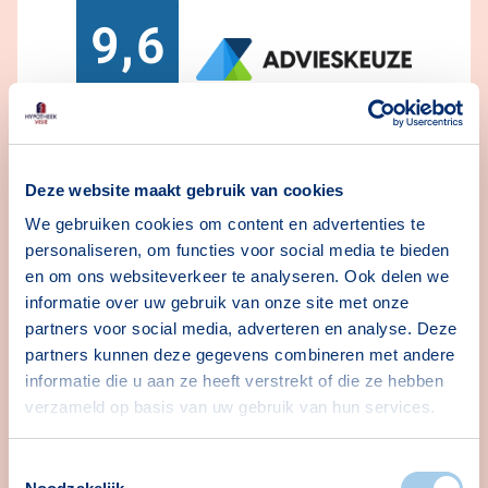
9,6
7.710
beoordelingen
Deze website maakt gebruik van cookies
We gebruiken cookies om content en advertenties te
personaliseren, om functies voor social media te bieden
60+ vestigingen
en om ons websiteverkeer te analyseren. Ook delen we
Altijd bij jou in de buurt
informatie over uw gebruik van onze site met onze
partners voor social media, adverteren en analyse. Deze
Persoonlijk advies
partners kunnen deze gegevens combineren met andere
We helpen je in begrijpelijke taal
informatie die u aan ze heeft verstrekt of die ze hebben
verzameld op basis van uw gebruik van hun services.
42 hypotheekverstrekkers
Grootste aanbod en de scherpste prijs
Toestemmingsselectie