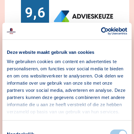
9,6
7.710
beoordelingen
Deze website maakt gebruik van cookies
We gebruiken cookies om content en advertenties te
personaliseren, om functies voor social media te bieden
60+ vestigingen
en om ons websiteverkeer te analyseren. Ook delen we
Altijd bij jou in de buurt
informatie over uw gebruik van onze site met onze
partners voor social media, adverteren en analyse. Deze
Persoonlijk advies
partners kunnen deze gegevens combineren met andere
We helpen je in begrijpelijke taal
informatie die u aan ze heeft verstrekt of die ze hebben
verzameld op basis van uw gebruik van hun services.
42 hypotheekverstrekkers
Grootste aanbod en de scherpste prijs
Toestemmingsselectie