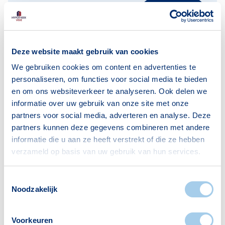
Klik hier
Informatiedocument
Deze website maakt gebruik van cookies
Wil je meer informatie over onze
We gebruiken cookies om content en advertenties te
dienstverlening? Bekijk ons
personaliseren, om functies voor social media te bieden
informatiedocument
hier
.
en om ons websiteverkeer te analyseren. Ook delen we
informatie over uw gebruik van onze site met onze
partners voor social media, adverteren en analyse. Deze
partners kunnen deze gegevens combineren met andere
informatie die u aan ze heeft verstrekt of die ze hebben
verzameld op basis van uw gebruik van hun services.
Blijf op de hoogte van het
Toestemmingsselectie
Noodzakelijk
laatste nieuws over
hypotheken.
Voorkeuren