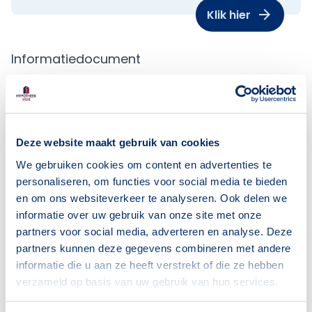
Klik hier
Informatiedocument
Wil je meer informatie over onze
dienstverlening? Bekijk ons
informatiedocument
hier
.
Deze website maakt gebruik van cookies
We gebruiken cookies om content en advertenties te
Geïnteresseerd in één van onze
personaliseren, om functies voor social media te bieden
en om ons websiteverkeer te analyseren. Ook delen we
producten?
informatie over uw gebruik van onze site met onze
partners voor social media, adverteren en analyse. Deze
partners kunnen deze gegevens combineren met andere
Klik hier!
informatie die u aan ze heeft verstrekt of die ze hebben
verzameld op basis van uw gebruik van hun services.