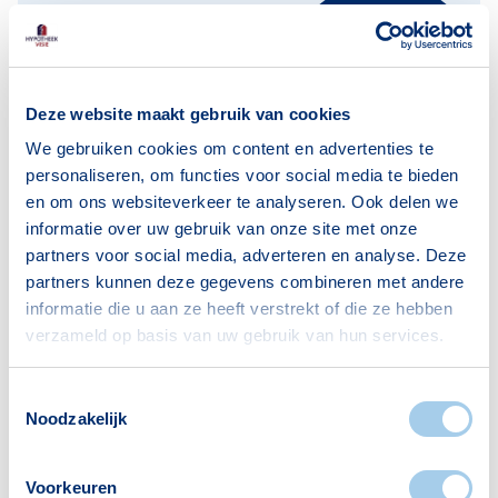
Klik hier
Informatiedocument
Deze website maakt gebruik van cookies
Wil je meer informatie over onze
We gebruiken cookies om content en advertenties te
dienstverlening? Bekijk ons
personaliseren, om functies voor social media te bieden
informatiedocument
hier.
en om ons websiteverkeer te analyseren. Ook delen we
informatie over uw gebruik van onze site met onze
partners voor social media, adverteren en analyse. Deze
partners kunnen deze gegevens combineren met andere
informatie die u aan ze heeft verstrekt of die ze hebben
verzameld op basis van uw gebruik van hun services.
Blijf op de hoogte van het
Toestemmingsselectie
Noodzakelijk
laatste nieuws over
hypotheken.
Voorkeuren