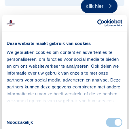
Klik hier
Deze website maakt gebruik van cookies
Informatiedocument
We gebruiken cookies om content en advertenties te
personaliseren, om functies voor social media te bieden
Wil je meer informatie over onze
en om ons websiteverkeer te analyseren. Ook delen we
dienstverlening? Bekijk ons
informatie over uw gebruik van onze site met onze
informatiedocument
hier
.
partners voor social media, adverteren en analyse. Deze
partners kunnen deze gegevens combineren met andere
informatie die u aan ze heeft verstrekt of die ze hebben
verzameld op basis van uw gebruik van hun services.
Toestemmingsselectie
Noodzakelijk