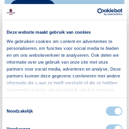
Lees meer
Deze website maakt gebruik van cookies
Praktische zaken rondom
We gebruiken cookies om content en advertenties te
zonnepanelen
personaliseren, om functies voor social media te bieden
en om ons websiteverkeer te analyseren. Ook delen we
Vind antwoorden op veelgestelde vragen
informatie over uw gebruik van onze site met onze
over de installatie, het onderhoud en de
partners voor social media, adverteren en analyse. Deze
technische aspecten van zonnepanelen,
partners kunnen deze gegevens combineren met andere
evenals informatie over collectieve
informatie die u aan ze heeft verstrekt of die ze hebben
inkoop en opslag van zonne-energie.
verzameld op basis van uw gebruik van hun services.
Lees meer
Toestemmingsselectie
Noodzakelijk
Voorkeuren