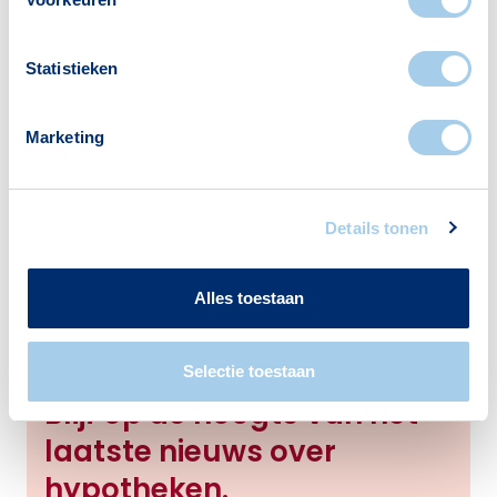
Bij Hypotheek Visie helpen we je graag verder
met persoonlijk advies op maat. Neem gerust
Statistieken
contact
met ons op en plan een vrijblijvende
afspraak in met een hypotheekadviseur.
Marketing
Samen zorgen we ervoor dat je optimaal kunt
profiteren van de voordelen van zonne-
energie!
Details tonen
Alles toestaan
Selectie toestaan
Blijf op de hoogte van het
laatste nieuws over
hypotheken.