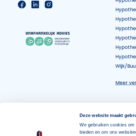
Hypothe
Link naar de Facebook pagina van Hypothee
Link naar de LinkedIn pagina van Hypot
Link naar de Instagram pagina va
Hypothe
Hypothe
Hypothe
Hypothe
Hypothe
Hypothe
Wijk/Buu
Meer ves
Maak een afspraak
Vind een vestiging
Deze website maakt gebru
We gebruiken cookies om c
bieden en om ons websitev