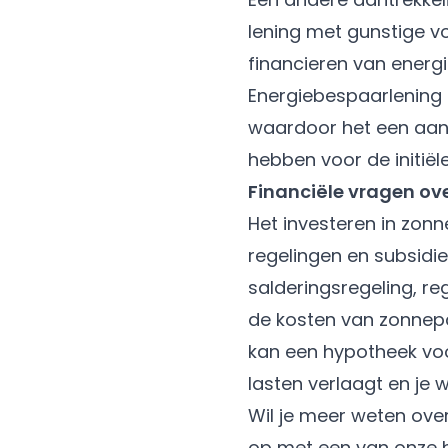
lening met gunstige 
financieren van ener
Energiebespaarlening 
waardoor het een aant
hebben voor de initiële
Financiële vragen ov
Het investeren in zonn
regelingen en subsidie
salderingsregeling, re
de kosten van zonnepa
kan een hypotheek voo
lasten verlaagt en je
Wil je meer weten ov
op met een van onze 