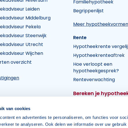
ekadviseur Hilversum
Familiehypotheek
k Visie
heek Visie
n Hypotheek Visie
ekadviseur Leiden
Begrippenlijst
ekadviseur Middelburg
Meer hypotheekvorme
ekadviseur Pekela
ekadviseur Steenwijk
Rente
ekadviseur Utrecht
Hypotheekrente vergeli
ekadviseur Wijchen
Hypotheekrenteaftrek
rten overzicht
Hoe verloopt een
hypotheekgesprek?
tigingen
Renteverwachting
Bereken je hypothee
Bereken je hypotheek
ik van cookies
ontent en advertenties te personaliseren, om functies voor soci
erkeer te analyseren. Ook delen we informatie over uw gebruik