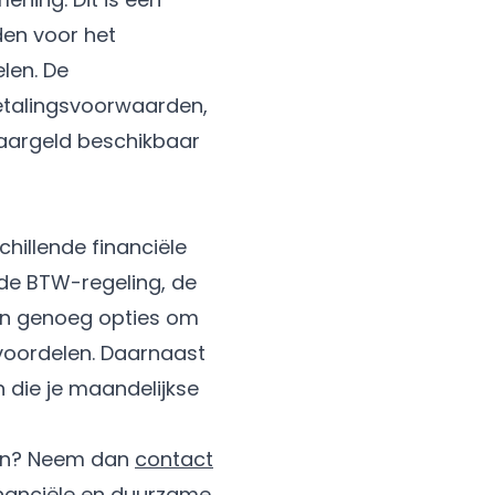
en voor het
len. De
betalingsvoorwaarden,
paargeld beschikbaar
chillende financiële
 de BTW-regeling, de
ijn genoeg opties om
 voordelen. Daarnaast
 die je maandelijkse
len? Neem dan
contact
nanciële en duurzame