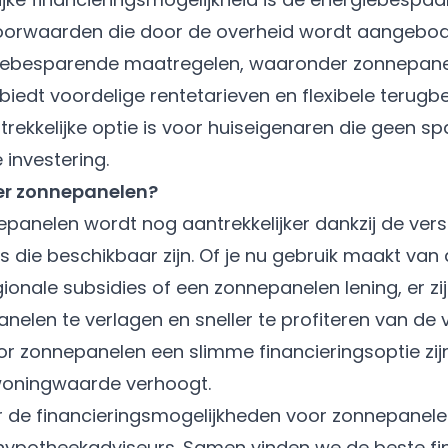
voorwaarden die door de overheid wordt aangebod
giebesparende maatregelen, waaronder zonnepane
biedt voordelige rentetarieven en flexibele terug
rekkelijke optie is voor huiseigenaren die geen s
 investering.
er zonnepanelen?
epanelen wordt nog aantrekkelijker dankzij de vers
s die beschikbaar zijn. Of je nu gebruik maakt van
gionale subsidies of een zonnepanelen lening, er z
nelen te verlagen en sneller te profiteren van de
r zonnepanelen een slimme financieringsoptie zijn
 woningwaarde verhoogt.
er de financieringsmogelijkheden voor zonnepane
hypotheekadviseurs. Samen vinden we de beste fi