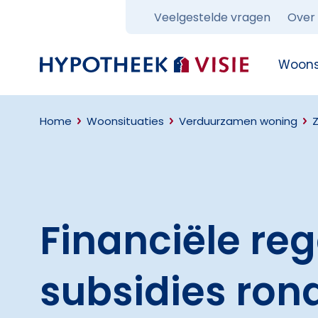
Veelgestelde vragen
Over
Terug naar home
Woons
Home
Woonsituaties
Verduurzamen woning
Financiële re
subsidies ro