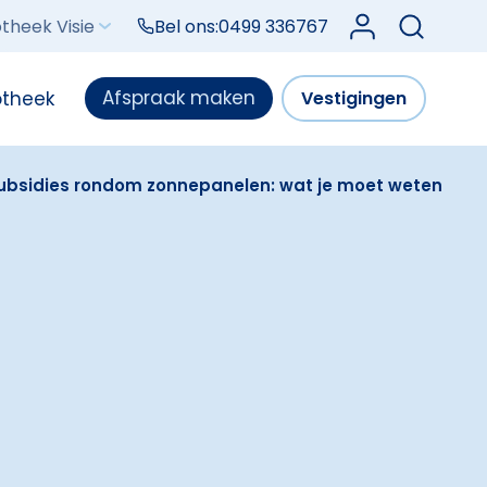
Log in bij Mijn V
theek Visie
Bel ons:
0499 336767
Afspraak maken
otheek
Vestigingen
 subsidies rondom zonnepanelen: wat je moet weten