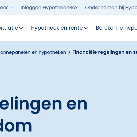
 ons
Inloggen HypotheekBox
Ondernemen bij Hypo
ituatie
Hypotheek en rente
Bereken je hyp
Zonnepanelen en hypotheken
Financiële regelingen en
gelingen en
ndom