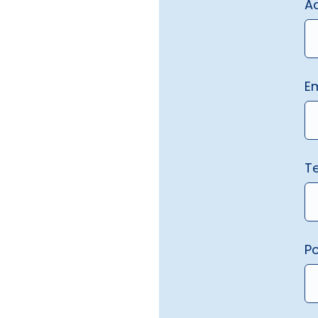
A
E
T
P