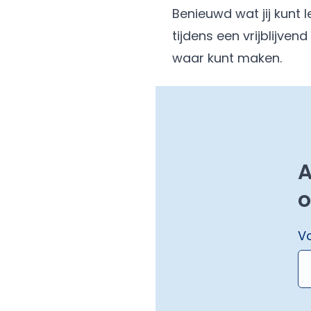
Benieuwd wat jij kunt
tijdens een vrijblijve
waar kunt maken.
A
o
V