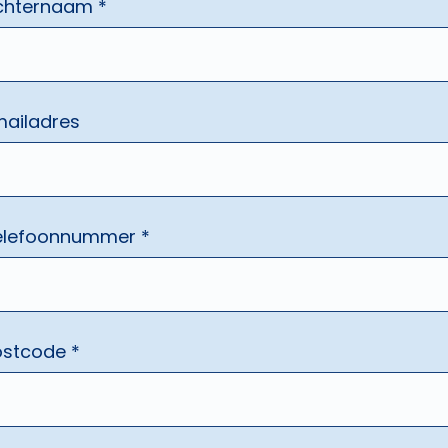
chternaam *
mailadres
elefoonnummer *
ostcode *