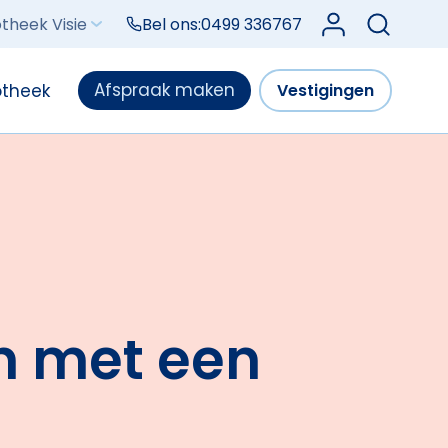
Log in bij Mijn V
theek Visie
Bel ons:
0499 336767
Afspraak maken
otheek
Vestigingen
n met een