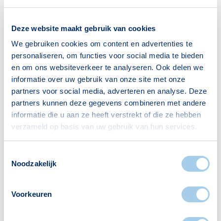
Je mag de hypotheekrente alleen aftrekken
als jezelf in de woning woont. Wanneer je een
Deze website maakt gebruik van cookies
woning verhuurt, heb je géén recht
We gebruiken cookies om content en advertenties te
op
hypotheekrenteaftrek
. Dit betekent dus dat
personaliseren, om functies voor social media te bieden
je bruto maandlasten gelijk zijn aan je netto
en om ons websiteverkeer te analyseren. Ook delen we
maandlasten. Je financieel adviseur kan
informatie over uw gebruik van onze site met onze
partners voor social media, adverteren en analyse. Deze
precies aangeven wat deze maandlasten in
partners kunnen deze gegevens combineren met andere
jouw situatie zijn.
informatie die u aan ze heeft verstrekt of die ze hebben
Huurinkomsten onbelast
verzameld op basis van uw gebruik van hun services.
Koop je als particulier een huis en ga je die
Toestemmingsselectie
verhuren dan hoef je de huurinkomsten niet
Noodzakelijk
op te geven aan de belasting. Dat wordt
anders als je meerdere huizen bezit en het een
Voorkeuren
substantieel inkomen oplevert, want dan kan
de fiscus je als ondernemer gaan zien. Een