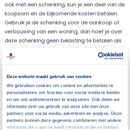
ook met een schenking, kun je een deel van de
koopsom en de bijkomende kosten betalen.
Gebruik je de
schenking
voor de aankoop of
verbouwing van een woning, dan hoef je over
deze schenking geen belasting te betalen als
je aan bepaalde voorwaarden voldoet.
Jouw mogelijkheden
In 2019 kun je 100% van de waarde van de
woning lenen. Ga je investeren in
Deze website maakt gebruik van cookies
energiebesparende maatregelen of koop je
We gebruiken cookies om content en advertenties te
personaliseren, om functies voor social media te bieden
een energiezuinige woning, dan gelden vaak
en om ons websiteverkeer te analyseren. Ook delen we
ruimere financieringsmogelijkheden. Het
informatie over uw gebruik van onze site met onze
maximale bedrag dat je kunt lenen hangt
partners voor social media, adverteren en analyse. Deze
overigens ook af van je inkomen. Wil je weten
partners kunnen deze gegevens combineren met andere
informatie die u aan ze heeft verstrekt of die ze hebben