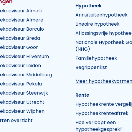
ingen
Hypotheek
ekadviseur Almelo
Annuïteitenhypotheek
ekadviseur Almere
Lineaire hypotheek
ekadviseur Borculo
Aflossingsvrije hypothee
ekadviseur Breda
Nationale Hypotheek Ga
ekadviseur Goor
(NHG)
ekadviseur Hilversum
Familiehypotheek
k Visie
heek Visie
n Hypotheek Visie
ekadviseur Leiden
Begrippenlijst
ekadviseur Middelburg
Meer hypotheekvorme
ekadviseur Pekela
ekadviseur Steenwijk
Rente
ekadviseur Utrecht
Hypotheekrente vergeli
ekadviseur Wijchen
Hypotheekrenteaftrek
rten overzicht
Hoe verloopt een
hypotheekgesprek?