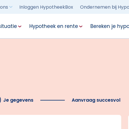
 ons
Inloggen HypotheekBox
Ondernemen bij Hypo
ituatie
Hypotheek en rente
Bereken je hyp
Je gegevens
Aanvraag succesvol