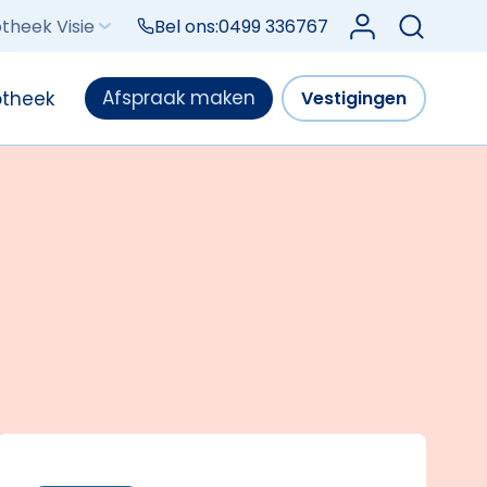
Log in bij Mijn V
theek Visie
Bel ons:
0499 336767
Afspraak maken
otheek
Vestigingen