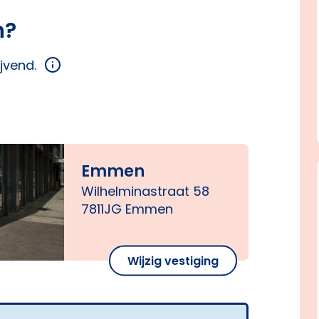
n?
ijvend.
Emmen
Wilhelminastraat 58
7811JG Emmen
Wijzig vestiging