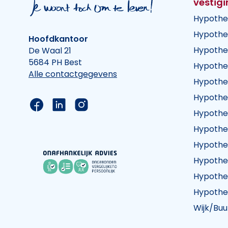
vestig
Hypothe
Hypothe
Hoofdkantoor
Hypothe
De Waal 21
5684 PH Best
Hypothe
Alle contactgegevens
Hypothe
Hypothe
Link naar de Facebook pagina van Hypothee
Link naar de LinkedIn pagina van Hypot
Link naar de Instagram pagina va
Hypothe
Hypothe
Hypothe
Hypothe
Hypothe
Hypothe
Wijk/Buu