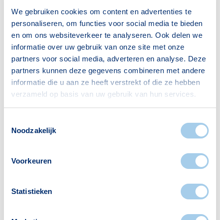
hypotheek met
NHG
kan volgend jaar alleen
We gebruiken cookies om content en advertenties te
nog maar als de taxatiewaarde van de
personaliseren, om functies voor social media te bieden
woning niet hoger is dan de NHG-grens. Op dit
en om ons websiteverkeer te analyseren. Ook delen we
moment kun je oversluiten als de huidige
informatie over uw gebruik van onze site met onze
partners voor social media, adverteren en analyse. Deze
hypotheek onder de NHG-grens ligt, ongeacht
partners kunnen deze gegevens combineren met andere
de waarde van de woning. Indien je
informatie die u aan ze heeft verstrekt of die ze hebben
energiebesparende voorzieningen meeneemt
verzameld op basis van uw gebruik van hun services.
in de financiering kun je een hypotheek met
Toestemmingsselectie
NHG krijgen tot maximaal € 328.600.
Noodzakelijk
Om een hypotheek met NHG af te sluiten
betaal je eenmalig een premie. De hoogte van
Voorkeuren
deze premie bedraagt nu nog 0,9% over het
hypotheekbedrag. In 2020 wordt deze
Statistieken
verlaagd naar 0,7%.
Jouw hypotheekmogelijkheden in 2020