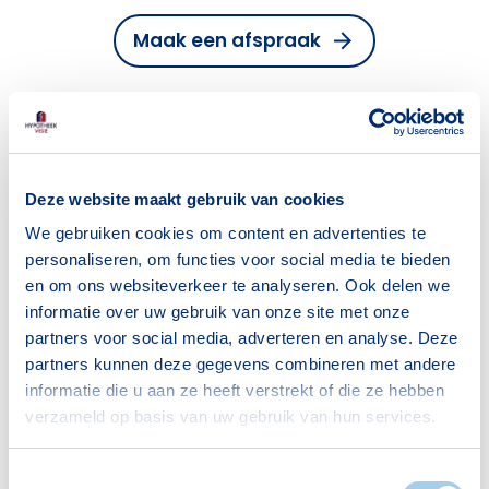
Maak een afspraak
Veelgestelde vragen
Deze website maakt gebruik van cookies
We gebruiken cookies om content en advertenties te
Kan ik een hypotheek krijgen als
personaliseren, om functies voor social media te bieden
ik uit Polen kom?
en om ons websiteverkeer te analyseren. Ook delen we
informatie over uw gebruik van onze site met onze
Ja, als EU-burger heb je recht op een
partners voor social media, adverteren en analyse. Deze
hypotheek in Nederland. Wel moet je
partners kunnen deze gegevens combineren met andere
Kan ik kopen als ik via een
ingeschreven staan bij de gemeente en
informatie die u aan ze heeft verstrekt of die ze hebben
uitzendbureau werk?
een geldig BSN hebben.
verzameld op basis van uw gebruik van hun services.
Het is niet altijd makkelijk, maar zeker niet
Toestemmingsselectie