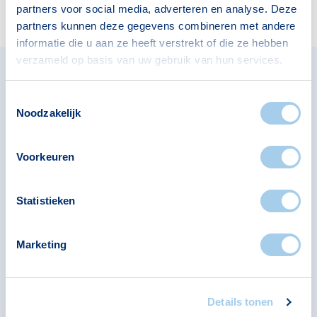
partners voor social media, adverteren en analyse. Deze
Vul je gegevens in en mis niets meer!
partners kunnen deze gegevens combineren met andere
Afmelden is eenvoudig en kan op elk
informatie die u aan ze heeft verstrekt of die ze hebben
moment.
verzameld op basis van uw gebruik van hun services.
E-mailadres
Toestemmingsselectie
Noodzakelijk
Ja, ik schrijf me in
Voorkeuren
Statistieken
Marketing
Details tonen