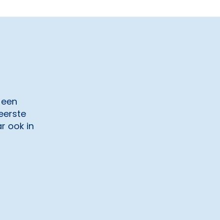
 een
eerste
ar ook in