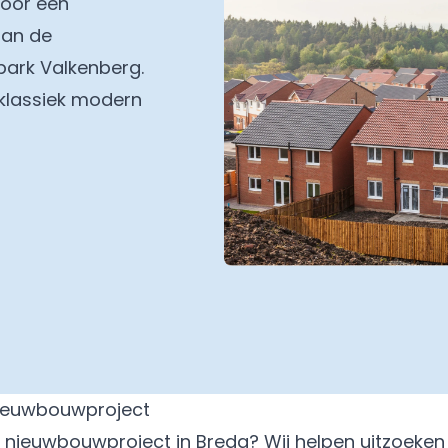
voor een
aan de
park Valkenberg.
klassiek modern
ieuwbouwproject
en nieuwbouwproject in
Breda
? Wij helpen uitzoeken