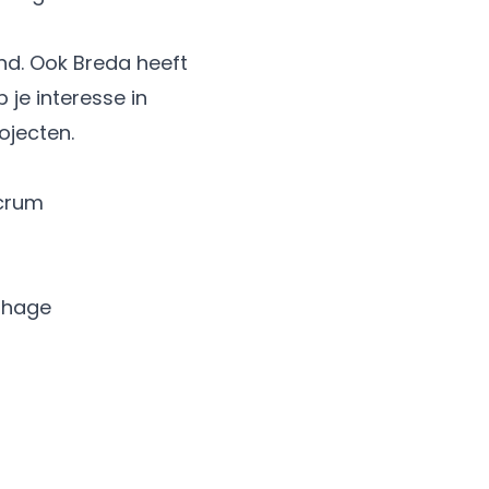
and. Ook Breda heeft
 je interesse in
ojecten.
crum
nhage