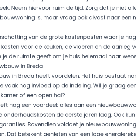
k. Neem hiervoor ruim de tijd. Zorg dat je niet al
bouwwoning is, maar vraag ook alvast naar een 
nschatting van de grote kostenposten waar je nog 
kosten voor de keuken, de vloeren en de aanleg va
 je de ruimte geeft om je huis helemaal naar wen
uwbouw in Breda
uw in Breda heeft voordelen. Het huis bestaat nam
e vaak nog invloed op de indeling. Wil je graag ee
dkamer of een open hal?
ft nog een voordeel: alles aan een nieuwbouwwoni
e onderhoudskosten de eerste jaren laag. Ook kun 
aranties. Bovendien voldoet je nieuwbouwwoning
sen. Dat betekent genieten van een lage energierek