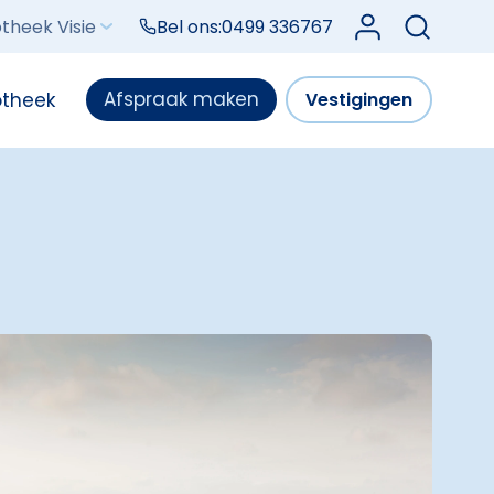
Log in bij Mijn V
theek Visie
Bel ons:
0499 336767
Afspraak maken
otheek
Vestigingen