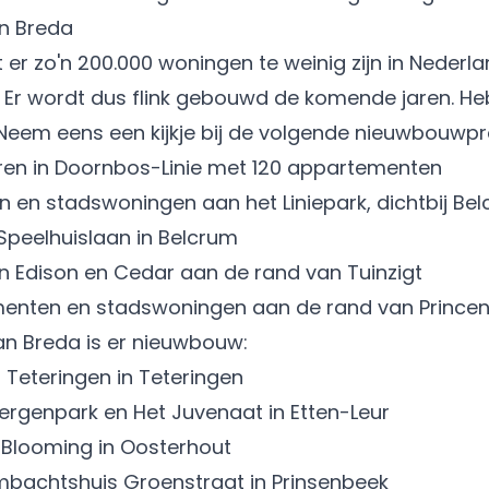
n Breda
at er zo'n 200.000 woningen te weinig zijn in Nederl
. Er wordt dus flink gebouwd de komende jaren. Heb
eem eens een kijkje bij de volgende nieuwbouwpr
ren in
Doornbos-Linie
met 120 appartementen
 en stadswoningen aan het Liniepark, dichtbij
Bel
Speelhuislaan in
Belcrum
en Edison en Cedar aan de rand van
Tuinzigt
menten en stadswoningen aan de rand van
Prince
n Breda is er nieuwbouw:
 Teteringen in Teteringen
ergenpark en Het Juvenaat in
Etten-Leur
n Blooming in Oosterhout
Ambachtshuis Groenstraat in
Prinsenbeek