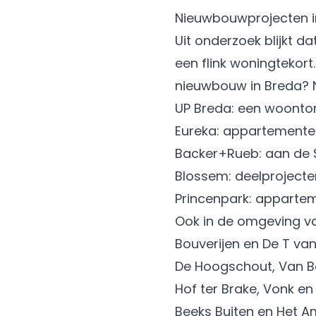
Nieuwbouwprojecten i
Uit onderzoek blijkt d
een flink woningtekort
nieuwbouw in Breda? N
UP Breda: een woonto
Eureka: appartementen
Backer+Rueb: aan de 
Blossem: deelproject
Princenpark: apparte
Ook in de omgeving va
Bouverijen en De T van
De Hoogschout, Van B
Hof ter Brake, Vonk e
Beeks Buiten en Het 