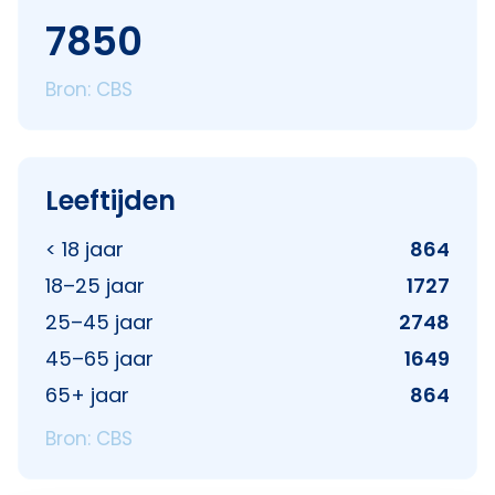
7850
Bron: CBS
Leeftijden
< 18 jaar
864
18–25 jaar
1727
25–45 jaar
2748
45–65 jaar
1649
65+ jaar
864
Bron: CBS