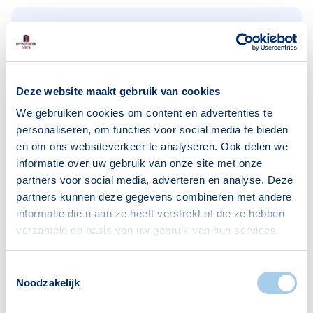
Huishoudens
Alleenwonend
2714
Gezin zonder kinderen
966
Deze website maakt gebruik van cookies
Gezin met kinderen
920
We gebruiken cookies om content en advertenties te
personaliseren, om functies voor social media te bieden
Bron: CBS
en om ons websiteverkeer te analyseren. Ook delen we
informatie over uw gebruik van onze site met onze
partners voor social media, adverteren en analyse. Deze
partners kunnen deze gegevens combineren met andere
informatie die u aan ze heeft verstrekt of die ze hebben
verzameld op basis van uw gebruik van hun services.
Voorzieningen in Tuinzigt
Toestemmingsselectie
Deze wijk heeft het allemaal voor je. Zo vind je
Noodzakelijk
er: