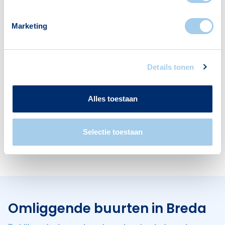
Deze wijk heeft het allemaal voor je. Zo vind je
er:
Marketing
Details tonen
Supermarkten
Restaurants
1
1
Alles toestaan
Selectie toestaan
Cafés
3
Omliggende buurten in Breda