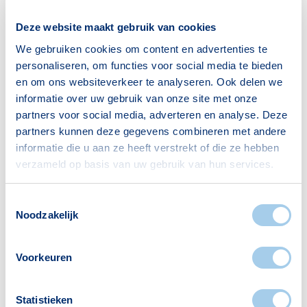
Bron: CBS
Deze website maakt gebruik van cookies
We gebruiken cookies om content en advertenties te
personaliseren, om functies voor social media te bieden
Huishoudens
en om ons websiteverkeer te analyseren. Ook delen we
informatie over uw gebruik van onze site met onze
Alleenwonend
230
partners voor social media, adverteren en analyse. Deze
Gezin zonder kinderen
51
partners kunnen deze gegevens combineren met andere
informatie die u aan ze heeft verstrekt of die ze hebben
Gezin met kinderen
42
verzameld op basis van uw gebruik van hun services.
Bron: CBS
Toestemmingsselectie
Noodzakelijk
Voorkeuren
Voorzieningen in Steenakker
Statistieken