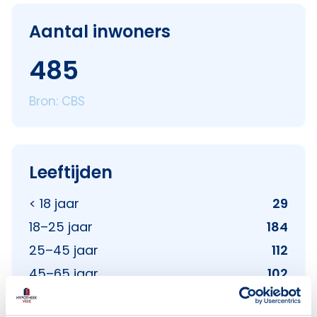
Aantal inwoners
485
Bron: CBS
Leeftijden
< 18 jaar
29
18–25 jaar
184
25–45 jaar
112
45–65 jaar
102
65+ jaar
63