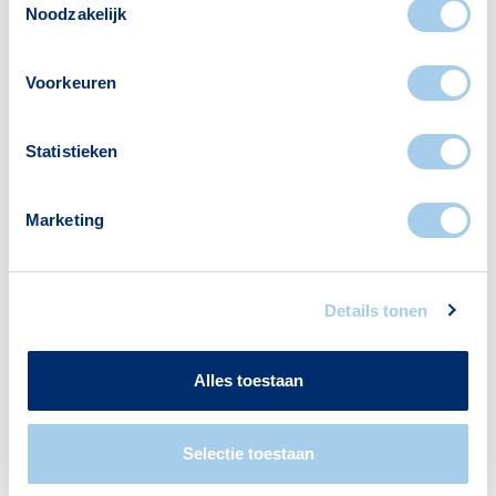
er:
Noodzakelijk
Voorkeuren
Scholen
Supermarkten
Statistieken
1
2
Marketing
Banken
Restaurants
2
7
Details tonen
Alles toestaan
Hotels
Apotheken
2
1
Selectie toestaan