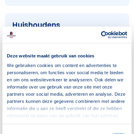
Huishoudens
Alleenwonend
1435
Gezin zonder kinderen
1156
Deze website maakt gebruik van cookies
Gezin met kinderen
1355
We gebruiken cookies om content en advertenties te
Bron: CBS
personaliseren, om functies voor social media te bieden
en om ons websiteverkeer te analyseren. Ook delen we
informatie over uw gebruik van onze site met onze
partners voor social media, adverteren en analyse. Deze
partners kunnen deze gegevens combineren met andere
informatie die u aan ze heeft verstrekt of die ze hebben
Voorzieningen in Princenhage
verzameld op basis van uw gebruik van hun services.
Deze wijk heeft het allemaal voor je. Zo vind je
Toestemmingsselectie