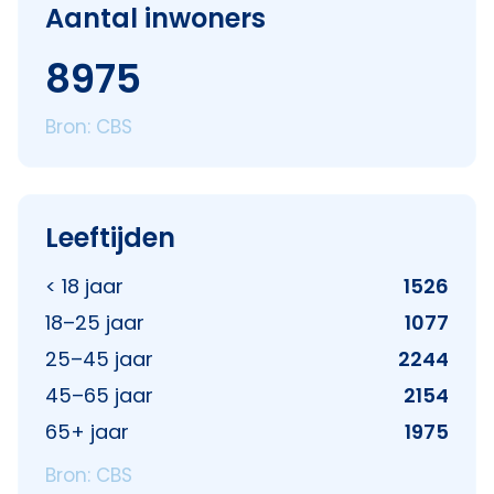
Aantal inwoners
8975
Bron: CBS
Leeftijden
< 18 jaar
1526
18–25 jaar
1077
25–45 jaar
2244
45–65 jaar
2154
65+ jaar
1975
Bron: CBS