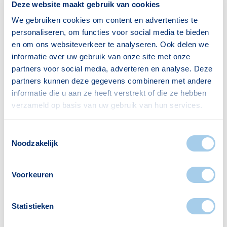
Deze website maakt gebruik van cookies
We gebruiken cookies om content en advertenties te
Huishoudens
personaliseren, om functies voor social media te bieden
en om ons websiteverkeer te analyseren. Ook delen we
Alleenwonend
47
informatie over uw gebruik van onze site met onze
Gezin zonder kinderen
78
partners voor social media, adverteren en analyse. Deze
Gezin met kinderen
110
partners kunnen deze gegevens combineren met andere
informatie die u aan ze heeft verstrekt of die ze hebben
Bron: CBS
verzameld op basis van uw gebruik van hun services.
Toestemmingsselectie
Noodzakelijk
Voorzieningen in Heilaar
Voorkeuren
Deze wijk heeft het allemaal voor je. Zo vind je
Statistieken
er: