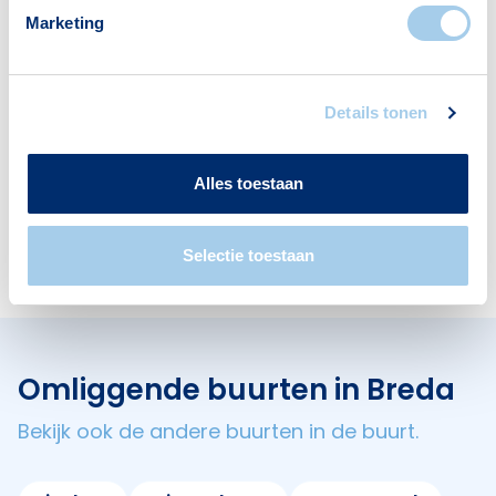
Marketing
Supermarkten
Restaurants
Details tonen
7
6
Alles toestaan
Apotheken
3
Selectie toestaan
Omliggende buurten in Breda
Bekijk ook de andere buurten in de buurt.