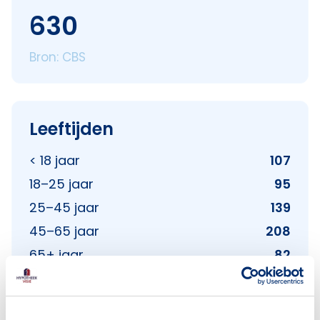
630
Bron: CBS
Leeftijden
< 18 jaar
107
18–25 jaar
95
25–45 jaar
139
45–65 jaar
208
65+ jaar
82
Bron: CBS