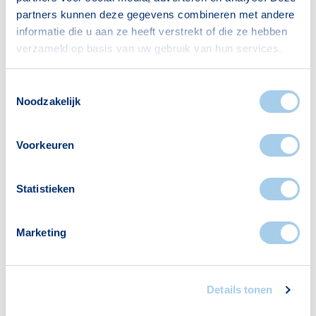
partners kunnen deze gegevens combineren met andere
informatie die u aan ze heeft verstrekt of die ze hebben
verzameld op basis van uw gebruik van hun services.
Toestemmingsselectie
Noodzakelijk
Voorkeuren
Statistieken
Nieuws
De visie van Hypotheek Visie: de
verplichte
Marketing
annuïteitenhypotheek
Details tonen