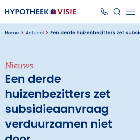
Terug naar home
Bel ons: 0499
Home
Actueel
Een derde huizenbezitters zet sub
Nieuws
Een derde
huizenbezitters zet
subsidieaanvraag
verduurzamen niet
door