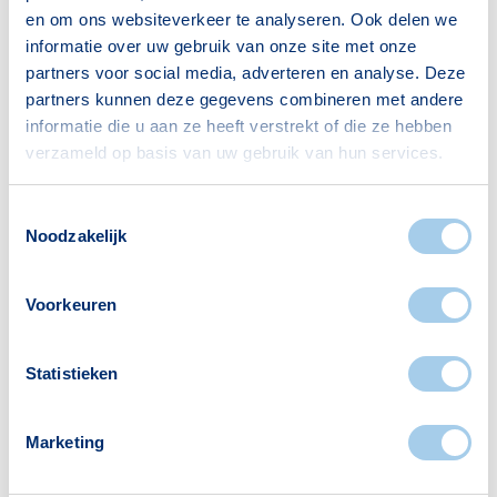
en om ons websiteverkeer te analyseren. Ook delen we
subsidieaanvraag
informatie over uw gebruik van onze site met onze
De hypotheekadviseurs van Hypotheek Visie
partners voor social media, adverteren en analyse. Deze
zijn niet alleen jouw klankbord als het om het
partners kunnen deze gegevens combineren met andere
informatie die u aan ze heeft verstrekt of die ze hebben
afsluiten van een hypotheek gaat, maar ook
verzameld op basis van uw gebruik van hun services.
bij andere financiële zaken, die nauw
samenhangen met wonen. Wij zijn jouw
Toestemmingsselectie
financiële rechterhand nu en in de toekomst,
Noodzakelijk
helpen je met het doen van de aanvraag zelf
en maken de materie graag begrijpelijk voor
Voorkeuren
je. Zo weet je precies waar je als huiseigenaar
op moet letten.
Statistieken
Subsidie aanvragen voor een duurzame
verbouwing, maar kom je er niet uit?
Maak een
Marketing
afspraak
bij een
vestiging
bij jou in de buurt.