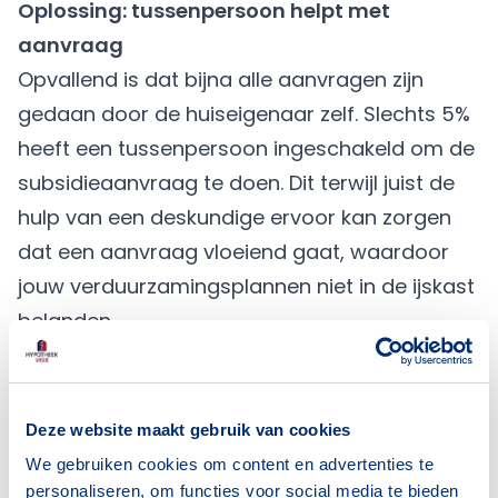
Oplossing: tussenpersoon helpt met
aanvraag
Opvallend is dat bijna alle aanvragen zijn
gedaan door de huiseigenaar zelf. Slechts 5%
heeft een tussenpersoon ingeschakeld om de
subsidieaanvraag te doen. Dit terwijl juist de
hulp van een deskundige ervoor kan zorgen
dat een aanvraag vloeiend gaat, waardoor
jouw verduurzamingsplannen niet in de ijskast
belanden.
“De hulp van een deskundige kan zorgen voor
een vlot verloop van de subsidieaanvraag,
waardoor duurzame plannen niet in de ijskast
Deze website maakt gebruik van cookies
belanden.”
We gebruiken cookies om content en advertenties te
Hypotheekadviseur vergemakkelijkt
personaliseren, om functies voor social media te bieden