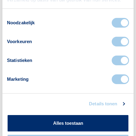
Toestemmingsselectie
Noodzakelijk
Nieuws
Voorkeuren
De visie van Hypotheek Visie: de
verplichte
Statistieken
annuïteitenhypotheek
Marketing
Details tonen
Alles toestaan