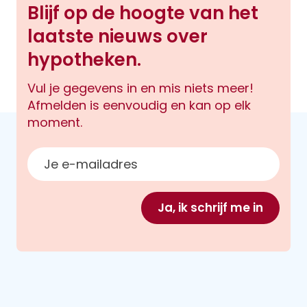
gevraagd bij het versturen van de
Blijf op de hoogte van het
gegevens. Je hebt altijd de mogelijkheid
laatste nieuws over
om jouw toestemming voor het bewaren
hypotheken.
in te trekken. Je gegevens worden dan
permanent verwijderd.
Vul je gegevens in en mis niets meer!
Afmelden is eenvoudig en kan op elk
moment.
E-mailadres
Ja, ik schrijf me in