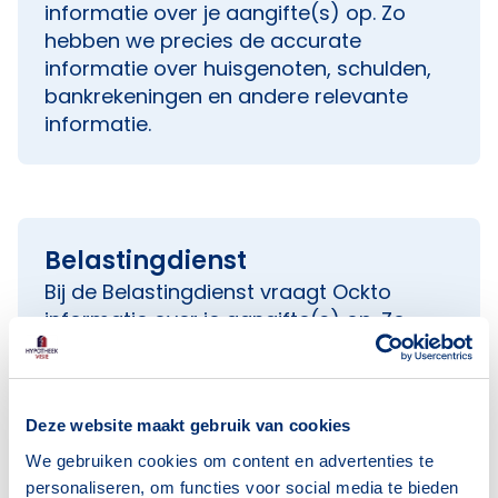
informatie over je aangifte(s) op. Zo
hebben we precies de accurate
informatie over huisgenoten, schulden,
bankrekeningen en andere relevante
informatie.
Belastingdienst
Bij de Belastingdienst vraagt Ockto
informatie over je aangifte(s) op. Zo
hebben we precies de accurate
informatie over huisgenoten, schulden,
bankrekeningen en andere relevante
Deze website maakt gebruik van cookies
informatie.
We gebruiken cookies om content en advertenties te
personaliseren, om functies voor social media te bieden