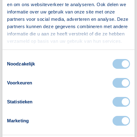
en om ons websiteverkeer te analyseren. Ook delen we
informatie over uw gebruik van onze site met onze
partners voor social media, adverteren en analyse. Deze
partners kunnen deze gegevens combineren met andere
DUO
informatie die u aan ze heeft verstrekt of die ze hebben
verzameld op basis van uw gebruik van hun services.
Je (eventuele) informatie over je
studieschuld staat niet geregistreerd bij
BKR, maar moeten wel op de juiste
Toestemmingsselectie
Noodzakelijk
manier gemeld worden aan je
hypotheekverstrekker. Om die reden
hebben wij deze informatie ook nodig
Voorkeuren
voor het geven van een passende
schatting. Met Ockto zorg je er voor dat
Statistieken
wij meteen veel informatie hebben over
onder andere je studieschuld en de
aflossing ervan.
Marketing