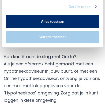
Details tonen
Mijn Pensioenoverzicht
Ook informatie over het pensioen en wat
Alles toestaan
je inmiddels al hebt opgebouwd wordt
door Ockto opgehaald.
Selectie toestaan
Hoe kan ik aan de slag met Ockto?
Als je een afspraak hebt gemaakt met een
hypotheekadviseur in jouw buurt, of met een
Online hypotheekadviseur, ontvang je van ons
een mail met inloggegevens voor de
"Hypotheekbox" omgeving. Zorg dat je in kunt
loggen in deze omgeving.