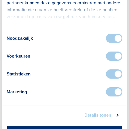
partners kunnen deze gegevens combineren met andere
technologieën zoals zonnepanelen. Projecten
informatie die u aan ze heeft verstrekt of die ze hebben
zoals Rozenvelden leveren energieneutrale
verzameld op basis van uw gebruik van hun services.
woningen, waardoor de energiekosten laag
blijven en bijgedragen wordt aan een
Toestemmingsselectie
Noodzakelijk
duurzamere leefomgeving​.
Voorkeuren
Statistieken
Blijf op de hoogte van het
Marketing
laatste nieuws over
hypotheken.
Details tonen
Vul je gegevens in en mis niets meer!