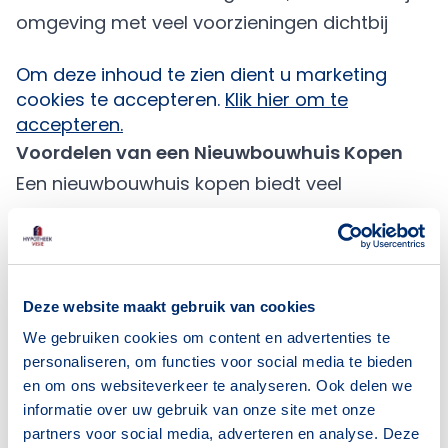
omgeving met veel voorzieningen dichtbij​
Om deze inhoud te zien dient u marketing
cookies te accepteren.
Klik hier om te
accepteren.
Voordelen van een Nieuwbouwhuis Kopen
Een nieuwbouwhuis kopen biedt veel
voordelen dankzij recente regelingen van de
Nederlandse overheid voor energiezuinige
woningen. Deze woningen komen in
aanmerking voor hogere
Deze website maakt gebruik van cookies
financieringsmogelijkheden, een hogere NHG-
We gebruiken cookies om content en advertenties te
personaliseren, om functies voor social media te bieden
grens en soms rentekorting.
en om ons websiteverkeer te analyseren. Ook delen we
Nieuwbouwwoningen zijn vaak
informatie over uw gebruik van onze site met onze
onderhoudsarm en voorzien van moderne
partners voor social media, adverteren en analyse. Deze