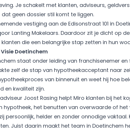
eving. Je schakelt met klanten, adviseurs, geldvers
dat geen dossier stil komt te liggen.
nemende vestiging aan de Edisonstraat 101 in Doe
r Lanting Makelaars. Daardoor zit je dicht op d
j klanten die een belangrijke stap zetten in hun w
 Visie Doetinchem
nchem staat onder leiding van franchisenemer en f
kte zelf de stap van hypotheekacceptant naar ze
hypotheekproces van binnenuit en weet hij hoe bela
 en kwaliteit zijn.
adviseur Joost Rasing helpt Miro klanten bij het k
un hypotheek, het benutten van overwaarde of he
ij persoonlijk, helder en zonder onnodige vaktaal
iten. Juist daarin maakt het team in Doetinchem he