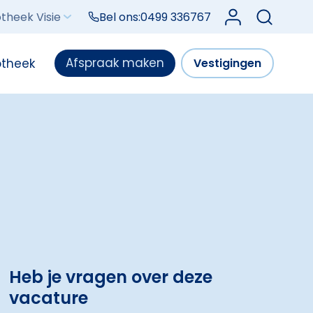
Log in bij Mijn V
theek Visie
Bel ons:
0499 336767
Afspraak maken
otheek
Vestigingen
Heb je vragen over deze
vacature