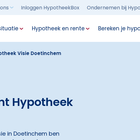
 ons
Inloggen HypotheekBox
Ondernemen bij Hypo
ituatie
Hypotheek en rente
Bereken je hyp
otheek Visie Doetinchem
nt Hypotheek
sie in Doetinchem ben