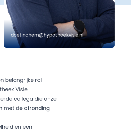
T.
doetinchem@hypotheekvisie.nl
 belangrijke rol
theek Visie
erde collega die onze
en met de afronding
elheid en een