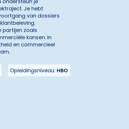
n ondersteun je
ktraject. Je hebt
 voortgang van dossiers
klantbeleving.
partijen zoals
mmerciële kansen. In
htheid en commercieel
eam.
Opleidingsniveau:
HBO