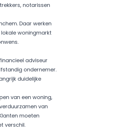
trekkers, notarissen
tinchem. Daar werken
e lokale woningmarkt
oonwens.
inancieel adviseur
lfstandig ondernemer.
ngrijk duidelijke
open van een woning,
t verduurzamen van
. Klanten moeten
t verschil.