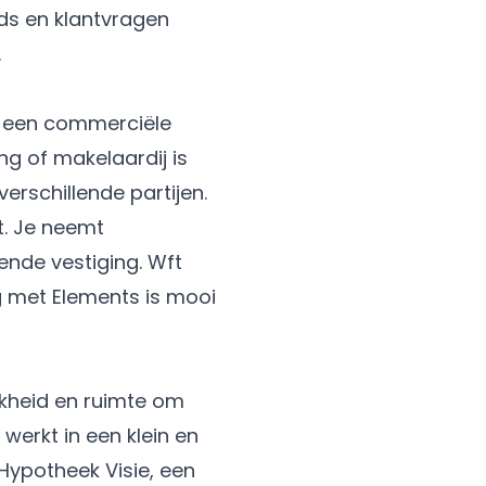
ads en klantvragen
.
n een commerciële
ng of makelaardij is
verschillende partijen.
t. Je neemt
ende vestiging. Wft
ing met Elements is mooi
jkheid en ruimte om
werkt in een klein en
 Hypotheek Visie, een