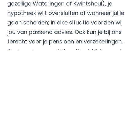
gezellige Wateringen of Kwintsheul), je
hypotheek wilt oversluiten of wanneer jullie
gaan scheiden; in elke situatie voorzien wij
jou van passend advies. Ook kun je bij ons
terecht voor je pensioen en verzekeringen.
Benieuwd naar wat Hypotheek Visie voor jou
kan betekenen? Maak dan snel een
vrijblijvende afspraak bij Hypotheek Visie
Westland.
Persoonlijk
Meer dan
advies
40+
50
We helpen
Hypo
vestigingen
je in
Groo
Altijd bij jou
begrijpelijke
scher