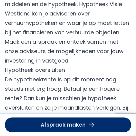
middelen en de hypotheek. Hypotheek Visie
Westland kan je adviseren over
verhuurhypotheken en waar je op moet letten
bij het financieren van verhuurde objecten.
Maak een afspraak en ontdek samen met
onze adviseurs de mogelijkheden voor jouw
investering in vastgoed.
Hypotheek oversluiten
De hypotheekrente is op dit moment nog
steeds niet erg hoog. Betaal je een hogere
rente? Dan kun je misschien je hypotheek
oversluiten en zo je maandlasten verlagen. Bij
Hypotheek Visie Westland weten we hoe dit
Om deze
Afspraak maken
dient u
zit. Aan het oversluiten van je hypotheek zijn
accept
wel kosten verbonden zoals o.a. advies-,