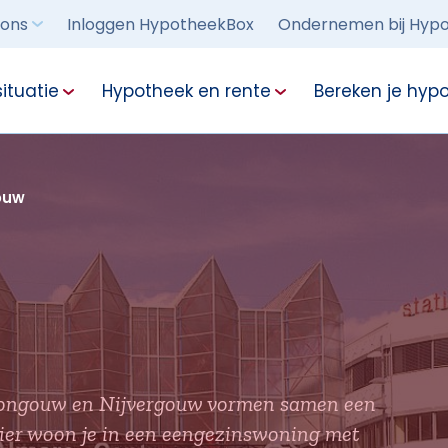
 ons
Inloggen HypotheekBox
Ondernemen bij Hypo
ituatie
Hypotheek en rente
Bereken je hyp
ouw
Brongouw en Nijvergouw vormen samen een
ier woon je in een eengezinswoning met