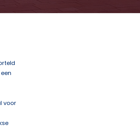
orteld
t een
l voor
kse