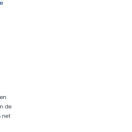
te
ren
om de
 net