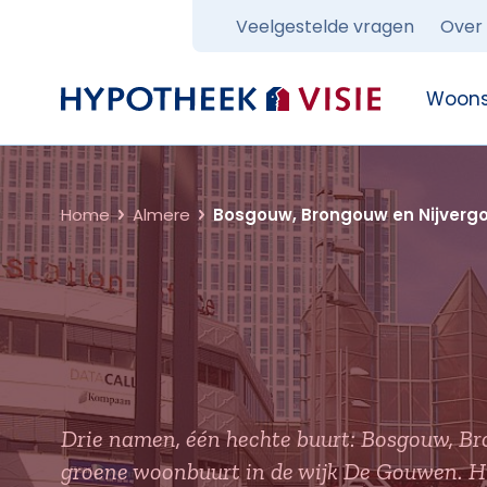
Veelgestelde vragen
Over
Terug naar home
Woons
Home
Almere
Bosgouw, Brongouw en Nijverg
Drie namen, één hechte buurt: Bosgouw, 
groene woonbuurt in de wijk De Gouwen. H