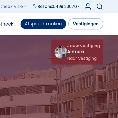
Log in bij Mijn V
theek Visie
Bel ons:
0499 336767
Afspraak maken
otheek
Vestigingen
Jouw vestiging
Almere
Naar vestiging