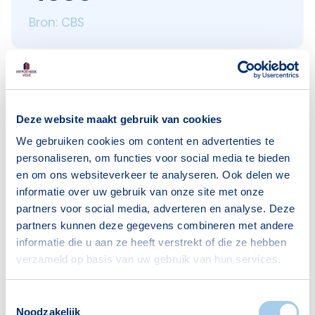
Bron: CBS
Leeftijden
Deze website maakt gebruik van cookies
< 18 jaar
746
We gebruiken cookies om content en advertenties te
18–25 jaar
525
personaliseren, om functies voor social media te bieden
25–45 jaar
1204
en om ons websiteverkeer te analyseren. Ook delen we
45–65 jaar
1168
informatie over uw gebruik van onze site met onze
partners voor social media, adverteren en analyse. Deze
65+ jaar
708
partners kunnen deze gegevens combineren met andere
informatie die u aan ze heeft verstrekt of die ze hebben
Bron: CBS
verzameld op basis van uw gebruik van hun services.
Toestemmingsselectie
Noodzakelijk