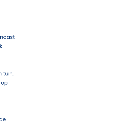
 naast
k
 tuin,
 op
 de