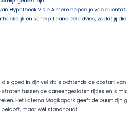
elijk gedekt zijn.
 van
Hypotheek Visie Almere
helpen je van oriëntati
hankelijk en scherp financieel advies, zodat jij die
ie goed in zijn vel zit: 's ochtends de opstart van
 straten tussen de aaneengesloten rijtjes en 's m
reken. Het Laterna Magikapark geeft de buurt zijn 
n belooft, maar wél standhoudt.