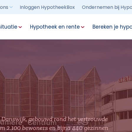
 ons
Inloggen HypotheekBox
Ondernemen bij Hypo
ituatie
Hypotheek en rente
Bereken je hyp
k Danswijk, gebouwd rond het vertrouwde
uim 2.100 bewoners en bijna 440 gezinnen