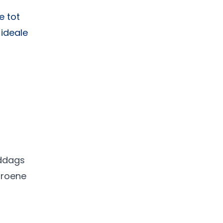
e tot
 ideale
iddags
groene