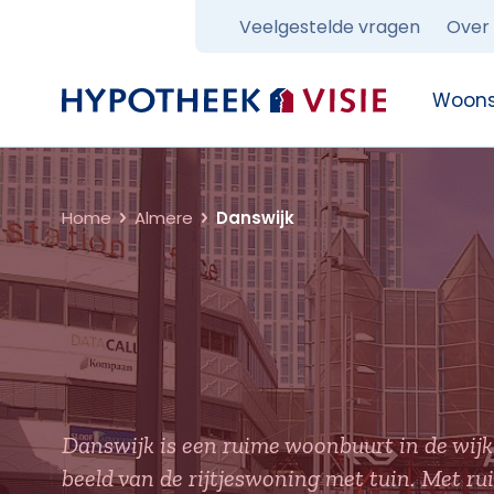
Veelgestelde vragen
Over
Terug naar home
Woons
Home
Almere
Danswijk
Danswijk is een ruime woonbuurt in de wij
beeld van de rijtjeswoning met tuin. Met r