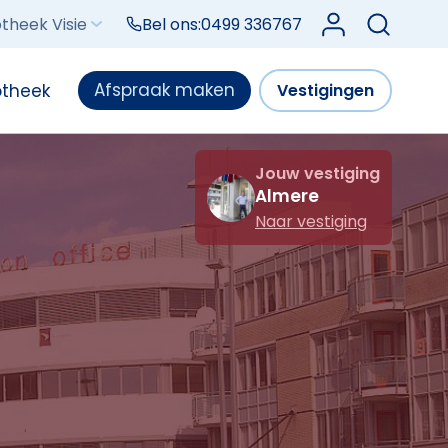
Log in bij Mijn V
theek Visie
Bel ons:
0499 336767
Afspraak maken
otheek
Vestigingen
Jouw vestiging
Almere
Naar vestiging