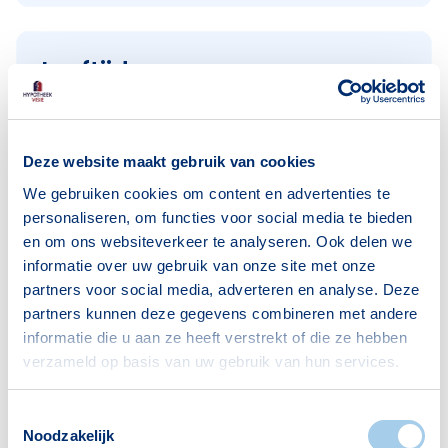
Leeftijden
< 18 jaar
742
18–25 jaar
212
Deze website maakt gebruik van cookies
25–45 jaar
1182
We gebruiken cookies om content en advertenties te
45–65 jaar
751
personaliseren, om functies voor social media te bieden
en om ons websiteverkeer te analyseren. Ook delen we
65+ jaar
424
informatie over uw gebruik van onze site met onze
Bron: CBS
partners voor social media, adverteren en analyse. Deze
partners kunnen deze gegevens combineren met andere
informatie die u aan ze heeft verstrekt of die ze hebben
verzameld op basis van uw gebruik van hun services.
Huishoudens
Toestemmingsselectie
Alleenwonend
475
Noodzakelijk