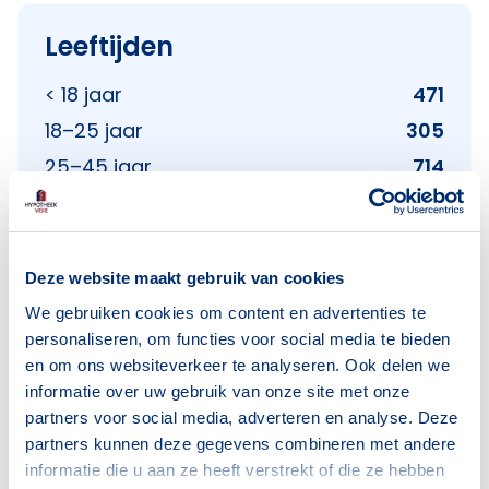
Leeftijden
< 18 jaar
471
18–25 jaar
305
25–45 jaar
714
45–65 jaar
669
65+ jaar
406
Deze website maakt gebruik van cookies
Bron: CBS
We gebruiken cookies om content en advertenties te
personaliseren, om functies voor social media te bieden
en om ons websiteverkeer te analyseren. Ook delen we
Huishoudens
informatie over uw gebruik van onze site met onze
partners voor social media, adverteren en analyse. Deze
Alleenwonend
457
partners kunnen deze gegevens combineren met andere
informatie die u aan ze heeft verstrekt of die ze hebben
Gezin zonder kinderen
261