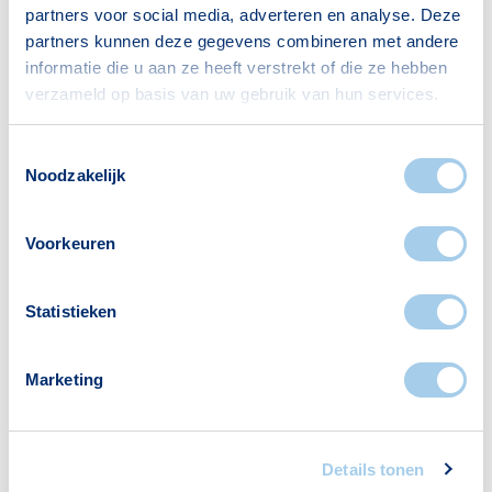
partners voor social media, adverteren en analyse. Deze
partners kunnen deze gegevens combineren met andere
informatie die u aan ze heeft verstrekt of die ze hebben
Huishoudens
verzameld op basis van uw gebruik van hun services.
Alleenwonend
228
Toestemmingsselectie
Gezin zonder kinderen
200
Noodzakelijk
Gezin met kinderen
269
Voorkeuren
Bron: CBS
Statistieken
Marketing
Voorzieningen in Kruidenwijk
Noord-Midden
Details tonen