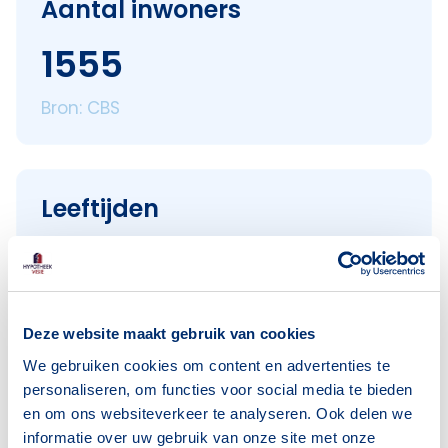
Aantal inwoners
1555
Bron: CBS
Leeftijden
< 18 jaar
264
18–25 jaar
156
25–45 jaar
420
Deze website maakt gebruik van cookies
45–65 jaar
404
We gebruiken cookies om content en advertenties te
65+ jaar
327
personaliseren, om functies voor social media te bieden
en om ons websiteverkeer te analyseren. Ook delen we
Bron: CBS
informatie over uw gebruik van onze site met onze