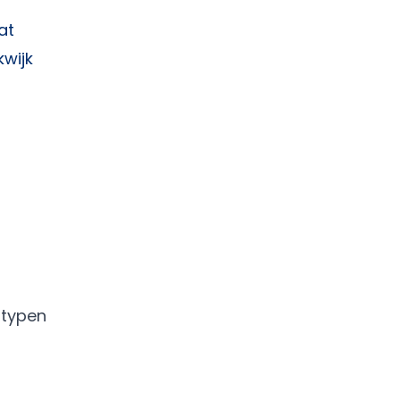
at
kwijk
gtypen