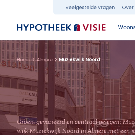
Veelgestelde vragen
Over
Terug naar home
Woons
Home
Almere
Muziekwijk Noord
Groen, gevarieerd en centraal gelegen: Muz
wijk Muziekwijk Noord in Almere met een j