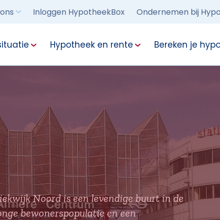
 ons
Inloggen HypotheekBox
Ondernemen bij Hypo
ituatie
Hypotheek en rente
Bereken je hyp
iekwijk Noord is een levendige buurt in de
onge bewonerspopulatie en een