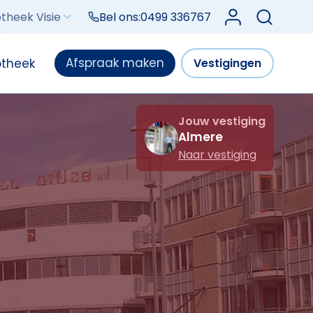
Log in bij Mijn V
theek Visie
Bel ons:
0499 336767
Afspraak maken
otheek
Vestigingen
Jouw vestiging
Almere
Naar vestiging