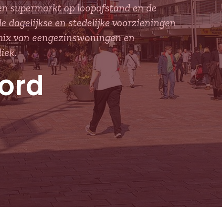
en supermarkt op loopafstand en de
 dagelijkse en stedelijke voorzieningen
n mix van eengezinswoningen en
iek.
ord