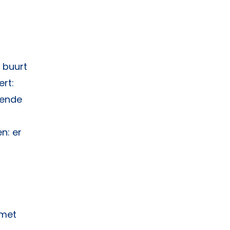
e buurt
ert:
pende
n: er
 met