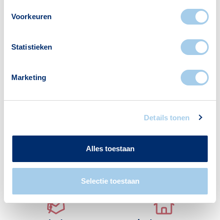
Alleenwonend
620
Voorkeuren
Gezin zonder kinderen
589
Gezin met kinderen
1037
Statistieken
Bron: CBS
Marketing
Details tonen
Voorzieningen in Parkwijk
Alles toestaan
Deze wijk heeft het allemaal voor je. Zo vind je
er:
Selectie toestaan