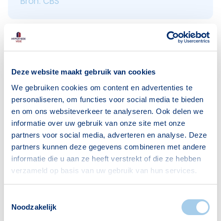
Bron: CBS
Leeftijden
< 18 jaar
871
Deze website maakt gebruik van cookies
18–25 jaar
748
We gebruiken cookies om content en advertenties te
personaliseren, om functies voor social media te bieden
25–45 jaar
1244
en om ons websiteverkeer te analyseren. Ook delen we
45–65 jaar
1690
informatie over uw gebruik van onze site met onze
partners voor social media, adverteren en analyse. Deze
65+ jaar
932
partners kunnen deze gegevens combineren met andere
Bron: CBS
informatie die u aan ze heeft verstrekt of die ze hebben
verzameld op basis van uw gebruik van hun services.
Toestemmingsselectie
Huishoudens
Noodzakelijk