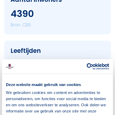
4390
Bron: CBS
Leeftijden
< 18 jaar
948
18–25 jaar
571
25–45 jaar
1392
Deze website maakt gebruik van cookies
45–65 jaar
1088
We gebruiken cookies om content en advertenties te
65+ jaar
388
personaliseren, om functies voor social media te bieden
en om ons websiteverkeer te analyseren. Ook delen we
Bron: CBS
informatie over uw gebruik van onze site met onze