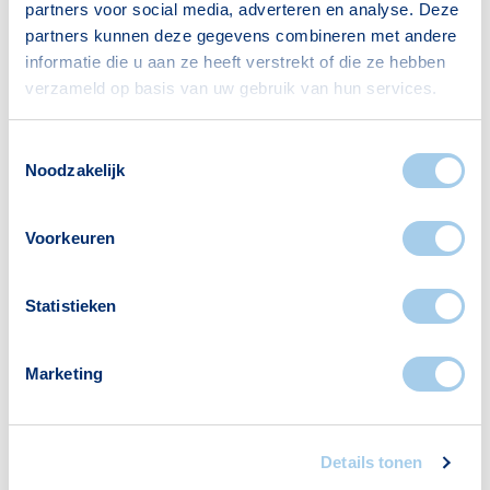
partners voor social media, adverteren en analyse. Deze
partners kunnen deze gegevens combineren met andere
informatie die u aan ze heeft verstrekt of die ze hebben
Huishoudens
verzameld op basis van uw gebruik van hun services.
Alleenwonend
464
Toestemmingsselectie
Gezin zonder kinderen
357
Noodzakelijk
Gezin met kinderen
828
Bron: CBS
Voorkeuren
Statistieken
Marketing
Voorzieningen in
Stripheldenbuurt
Details tonen
Deze wijk heeft het allemaal voor je. Zo vind je