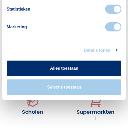
Gezin met kinderen
1247
Statistieken
Bron: CBS
Marketing
Details tonen
Voorzieningen in Waterwijk
Alles toestaan
Deze wijk heeft het allemaal voor je. Zo vind je
er:
Selectie toestaan
Scholen
Supermarkten
1
1