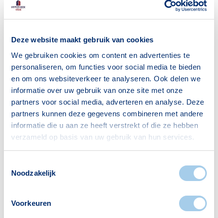
Leeftijden
< 18 jaar
1181
Deze website maakt gebruik van cookies
We gebruiken cookies om content en advertenties te
18–25 jaar
772
personaliseren, om functies voor social media te bieden
25–45 jaar
2098
en om ons websiteverkeer te analyseren. Ook delen we
45–65 jaar
1880
informatie over uw gebruik van onze site met onze
partners voor social media, adverteren en analyse. Deze
65+ jaar
1458
partners kunnen deze gegevens combineren met andere
Bron: CBS
informatie die u aan ze heeft verstrekt of die ze hebben
verzameld op basis van uw gebruik van hun services.
Toestemmingsselectie
Huishoudens
Noodzakelijk
Alleenwonend
1057
Voorkeuren
Gezin zonder kinderen
959