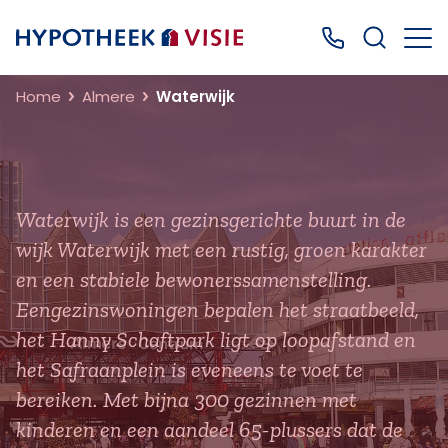
Terug naar home
Bel ons: 0499
Home
Almere
Waterwijk
Waterwijk is een gezinsgerichte buurt in de
wijk Waterwijk met een rustig, groen karakter
en een stabiele bewonerssamenstelling.
Eengezinswoningen bepalen het straatbeeld,
het Hanny Schaftpark ligt op loopafstand en
het Safraanplein is eveneens te voet te
bereiken. Met bijna 300 gezinnen met
kinderen en een aandeel 65-plussers dat de