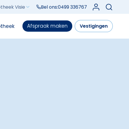
Log in bij Mijn V
theek Visie
Bel ons:
0499 336767
Afspraak maken
otheek
Vestigingen