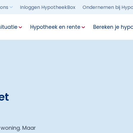
 ons
Inloggen HypotheekBox
Ondernemen bij Hypo
ituatie
Hypotheek en rente
Bereken je hyp
et
 woning. Maar