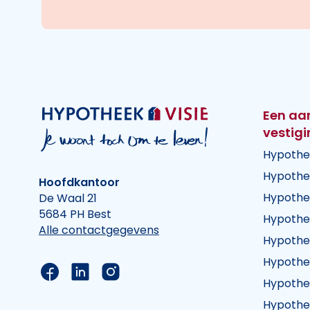
Een aa
vestig
Hypothe
Hypothe
Hoofdkantoor
Hypothe
De Waal 21
5684 PH Best
Hypothe
Alle contactgegevens
Hypothe
Hypothe
Link naar de Facebook pagina van Hypothee
Link naar de LinkedIn pagina van Hypot
Link naar de Instagram pagina va
Hypothe
Hypothe