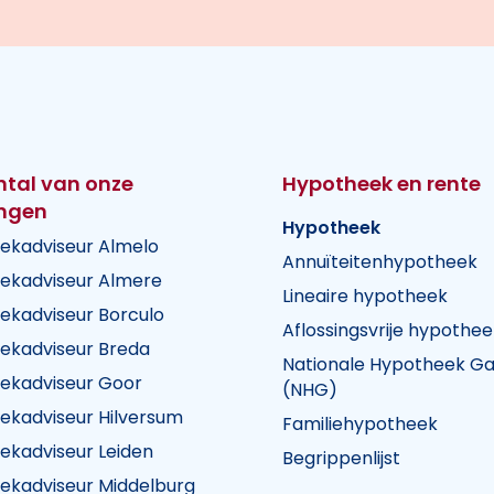
ntal van onze
Hypotheek en rente
ingen
Hypotheek
ekadviseur Almelo
Annuïteitenhypotheek
ekadviseur Almere
Lineaire hypotheek
ekadviseur Borculo
Aflossingsvrije hypothee
ekadviseur Breda
Nationale Hypotheek Ga
ekadviseur Goor
(NHG)
ekadviseur Hilversum
Familiehypotheek
k Visie
heek Visie
n Hypotheek Visie
ekadviseur Leiden
Begrippenlijst
ekadviseur Middelburg