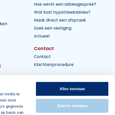
n
Hoe werkt een adviesgesprek?
Wat kost hypotheekadvies?
Maak direct een afspraak
jken
Zoek een vestiging
Actueel
Contact
Contact
Klachtenprocedure
k
Alles toestaan
al media te
 van onze
ne voorwaarden
Privacy en cookies
Disclaimer
Selectie toestaan
deze gegevens
 op basis van