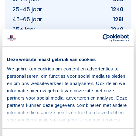
25–45 jaar
1240
45–65 jaar
1291
65+ jaar
1240
Bron: CBS
Deze website maakt gebruik van cookies
We gebruiken cookies om content en advertenties te
Huishoudens
personaliseren, om functies voor social media te bieden
en om ons websiteverkeer te analyseren. Ook delen we
Alleenwonend
1069
informatie over uw gebruik van onze site met onze
Gezin zonder kinderen
621
partners voor social media, adverteren en analyse. Deze
Gezin met kinderen
795
partners kunnen deze gegevens combineren met andere
informatie die u aan ze heeft verstrekt of die ze hebben
Bron: CBS
verzameld op basis van uw gebruik van hun services.