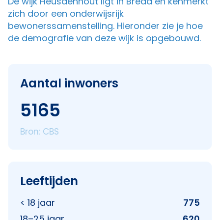
De wijk Heusdenhout ligt in Breda en kenmerkt
zich door een onderwijsrijk
bewonerssamenstelling. Hieronder zie je hoe
de demografie van deze wijk is opgebouwd.
Aantal inwoners
5165
Bron: CBS
Leeftijden
< 18 jaar
775
18–25 jaar
620