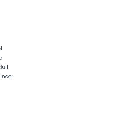
et
e
luit
ineer