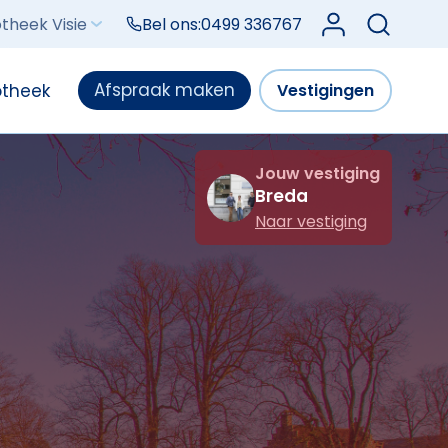
Log in bij Mijn V
theek Visie
Bel ons:
0499 336767
Afspraak maken
otheek
Vestigingen
Jouw vestiging
Breda
Naar vestiging