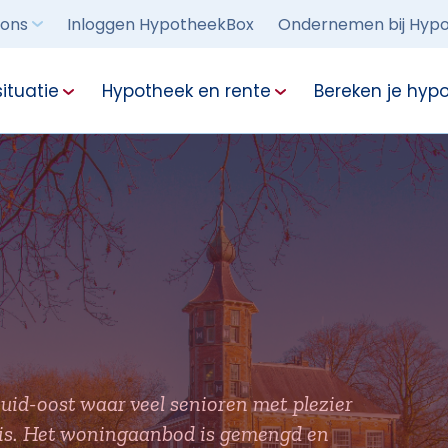
 ons
Inloggen HypotheekBox
Ondernemen bij Hypo
ituatie
Hypotheek en rente
Bereken je hyp
uid-oost waar veel senioren met plezier
huis. Het woningaanbod is gemengd en