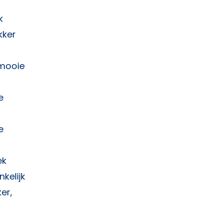
k
kker
 mooie
e
e
ek
kelijk
er,