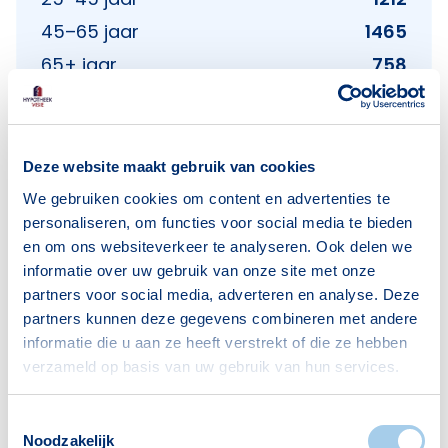
45–65 jaar
1465
65+ jaar
758
Bron: CBS
Deze website maakt gebruik van cookies
Huishoudens
We gebruiken cookies om content en advertenties te
personaliseren, om functies voor social media te bieden
Alleenwonend
1078
en om ons websiteverkeer te analyseren. Ook delen we
informatie over uw gebruik van onze site met onze
Gezin zonder kinderen
662
partners voor social media, adverteren en analyse. Deze
Gezin met kinderen
711
partners kunnen deze gegevens combineren met andere
informatie die u aan ze heeft verstrekt of die ze hebben
Bron: CBS
verzameld op basis van uw gebruik van hun services.
Toestemmingsselectie
Noodzakelijk