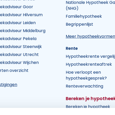
Nationale Hypotheek Ga
ekadviseur Goor
(NHG)
ekadviseur Hilversum
Familiehypotheek
k Visie
heek Visie
n Hypotheek Visie
ekadviseur Leiden
Begrippenlijst
ekadviseur Middelburg
Meer hypotheekvorme
ekadviseur Pekela
ekadviseur Steenwijk
Rente
ekadviseur Utrecht
Hypotheekrente vergeli
ekadviseur Wijchen
Hypotheekrenteaftrek
rten overzicht
Hoe verloopt een
hypotheekgesprek?
tigingen
Renteverwachting
Bereken je hypothee
Bereken je hypotheek