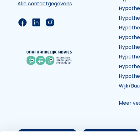
Alle contactgegevens
Hypothe
Hypothe
Link naar de Facebook pagina van Hypothee
Link naar de LinkedIn pagina van Hypot
Link naar de Instagram pagina va
Hypothe
Hypothe
Hypothe
Hypothe
Hypothe
Hypothe
Wijk/Buu
Meer ves
Maak een afspraak
Vind een vestiging