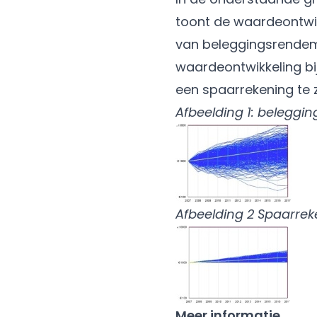
toont de waardeontwikk
van beleggingsrendemen
waardeontwikkeling bi
een spaarrekening te z
Afbeelding 1: beleggin
Afbeelding 2 Spaarrek
Meer informatie