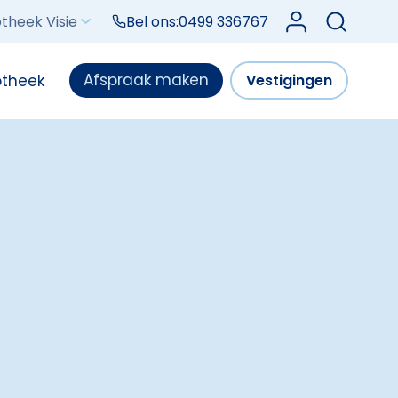
Log in bij Mijn V
theek Visie
Bel ons:
0499 336767
Afspraak maken
otheek
Vestigingen