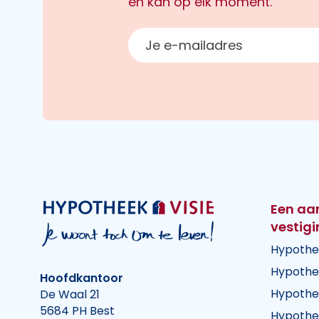
en kan op elk moment.
E-mailadres
Een aa
vestig
Hypothe
Hypothe
Hoofdkantoor
Hypothe
De Waal 21
5684 PH Best
Hypothe